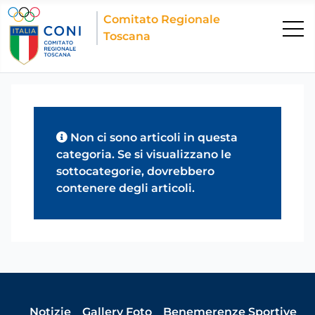
Comitato Regionale
Toscana
Info
Non ci sono articoli in questa
categoria. Se si visualizzano le
sottocategorie, dovrebbero
contenere degli articoli.
Notizie
Gallery Foto
Benemerenze Sportive